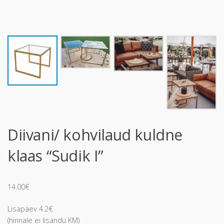
Diivani/ kohvilaud kuldne
klaas “Sudik I”
14.00
€
Lisapäev 4.2€
(hinnale ei lisandu KM)