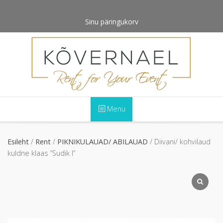
Skip
to
Sinu päringukorv
content
Menu
Esileht
/
Rent
/
PIKNIKULAUAD/ ABILAUAD
/ Diivani/ kohvilaud
kuldne klaas “Sudik I”