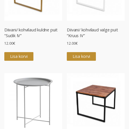
Diivani/ kohvilaud kuldne puit
Diivani/ kohvilaud valge puit
“Sudik IV”
“Kruus IV”
12.00
€
12.00
€
Lisa korvi
Lisa korvi