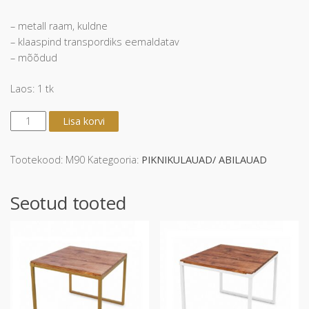
– metall raam, kuldne
– klaaspind transpordiks eemaldatav
– mõõdud
Laos: 1 tk
Diivani/
Lisa korvi
kohvilaud
kuldne
klaas
Tootekood:
M90
Kategooria:
PIKNIKULAUAD/ ABILAUAD
"Sudik
I"
Seotud tooted
kogus