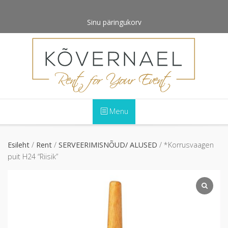
Skip
to
Sinu päringukorv
content
Menu
Esileht
/
Rent
/
SERVEERIMISNÕUD/ ALUSED
/ *Korrusvaagen
puit H24 “Riisik”