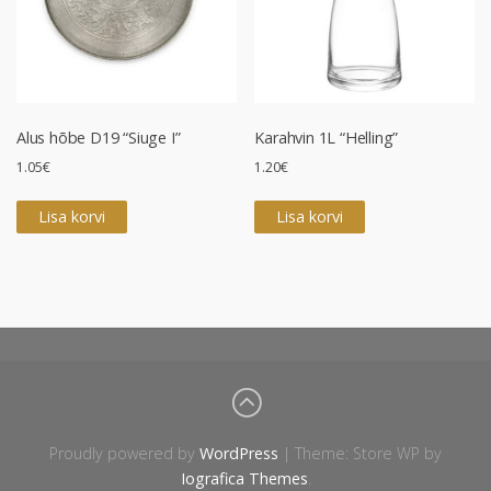
Alus hõbe D19 “Siuge I”
Karahvin 1L “Helling”
1.05
€
1.20
€
Lisa korvi
Lisa korvi
Proudly powered by
WordPress
|
Theme: Store WP by
Iografica Themes
.