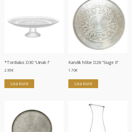
*Tordialus D30 “Uinak I”
Kandik hõbe D26 “Siuge II”
2.95
€
1.70
€
Lisa korvi
Lisa korvi