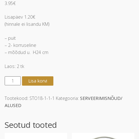
3.95
€
Lisapäev 1.20€
(hinnale ei lisandu KM)
– puit
– 2- korruseline
– mõõdud u. H24 cm
Laos: 2 tk
*Korrusvaagen
Lisa korvi
puit
H24
"Riisik"
Tootekood:
STO18-1-1-1
Kategooria:
SERVEERIMISNÕUD/
kogus
ALUSED
Seotud tooted