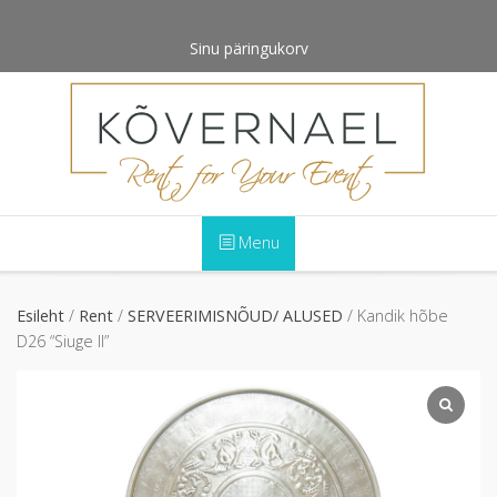
Skip
to
Sinu päringukorv
content
Menu
Esileht
/
Rent
/
SERVEERIMISNÕUD/ ALUSED
/ Kandik hõbe
D26 “Siuge II”