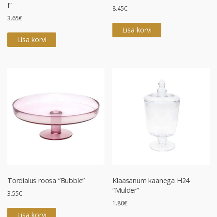
I”
8.45
€
3.65
€
Lisa korvi
Lisa korvi
Tordialus roosa “Bubble”
Klaasanum kaanega H24
“Mulder”
3.55
€
1.80
€
Lisa korvi