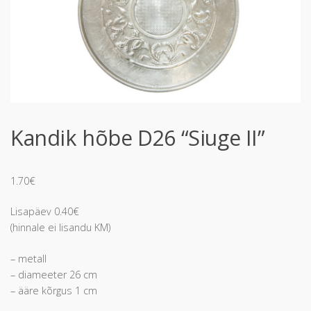
Kandik hõbe D26 “Siuge II”
1.70
€
Lisapäev 0.40€
(hinnale ei lisandu KM)
– metall
– diameeter 26 cm
– ääre kõrgus 1 cm