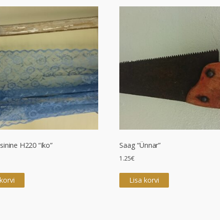
sinine H220 “Iko”
Saag “Ünnar”
1.25
€
korvi
Lisa korvi