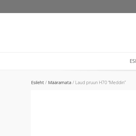
Skip
to
content
ES
Esileht
/
Määramata
/ Laud pruun H70 “Meddin”