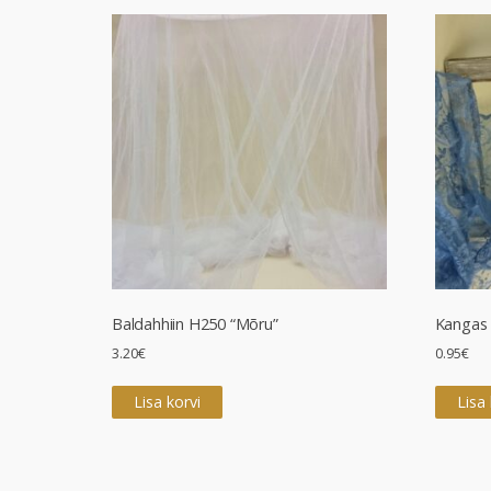
Baldahhiin H250 “Mõru”
Kangas 
3.20
€
0.95
€
Lisa korvi
Lisa 