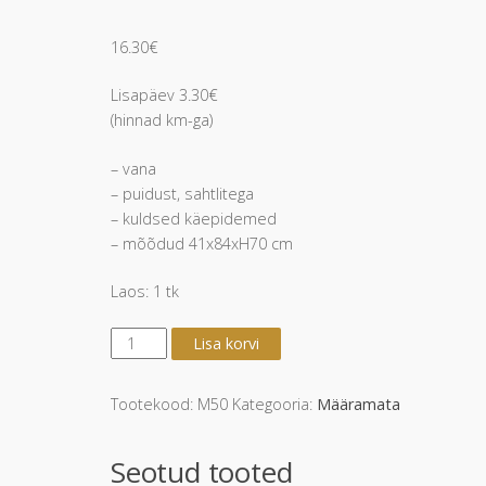
16.30
€
Lisapäev 3.30€
(hinnad km-ga)
– vana
– puidust, sahtlitega
– kuldsed käepidemed
– mõõdud 41x84xH70 cm
Laos: 1 tk
Laud
Lisa korvi
pruun
H70
"Meddin"
Tootekood:
M50
Kategooria:
Määramata
kogus
Seotud tooted