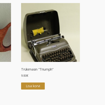
Trükimasin “Triumph”
9.80
€
Lisa korvi