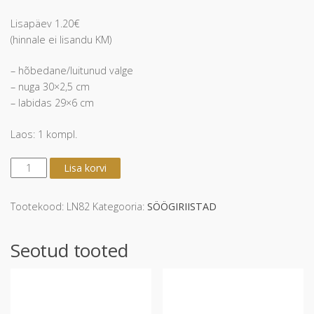
Lisapäev 1.20€
(hinnale ei lisandu KM)
– hõbedane/luitunud valge
– nuga 30×2,5 cm
– labidas 29×6 cm
Laos: 1 kompl.
Tordilabidas-
Lisa korvi
ja
nuga
"Minnax"
Tootekood:
LN82
Kategooria:
SÖÖGIRIISTAD
kogus
Seotud tooted