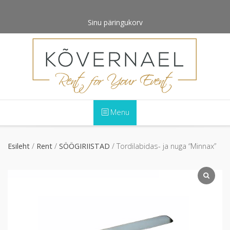
Skip
to
Sinu päringukorv
content
Menu
Esileht
/
Rent
/
SÖÖGIRIISTAD
/ Tordilabidas- ja nuga “Minnax”