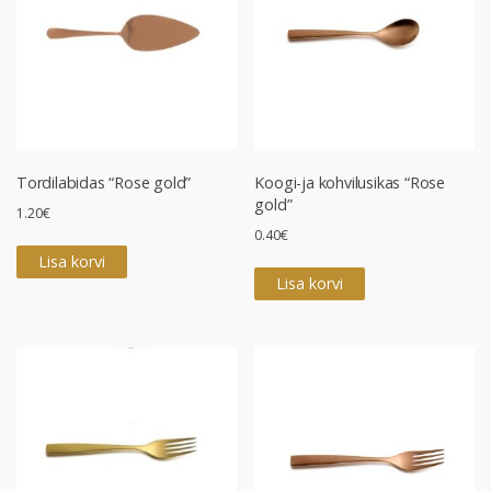
Tordilabidas “Rose gold”
Koogi-ja kohvilusikas “Rose
gold”
1.20
€
0.40
€
Lisa korvi
Lisa korvi