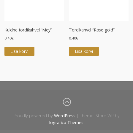
Kuldne tordikahvel “Mey”
Tordikahvel “Rose gold”
0.40
€
0.40
€
Lisa korvi
Lisa korvi
Proudly powered by
WordPress
|
Theme: Store WP by
Iografica Themes
.