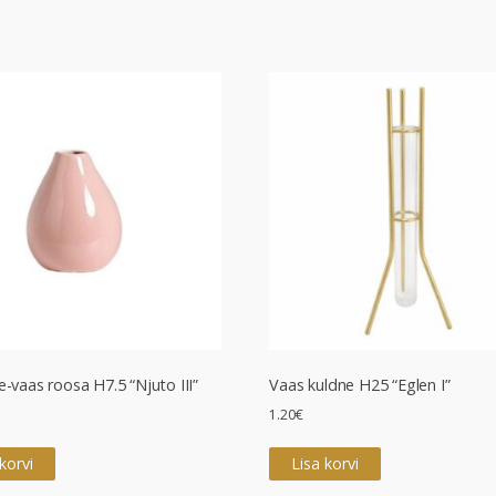
le-vaas roosa H7.5 “Njuto III”
Vaas kuldne H25 “Eglen I”
1.20
€
korvi
Lisa korvi