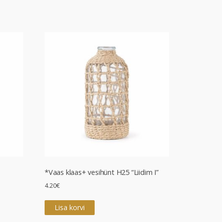
*Vaas klaas+ vesihünt H25 “Liidim I”
4.20
€
Lisa korvi