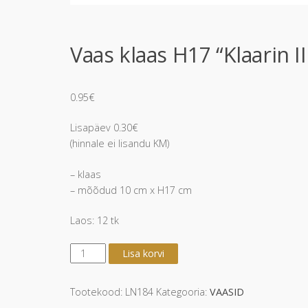
Vaas klaas H17 “Klaarin II
0.95
€
Lisapäev 0.30€
(hinnale ei lisandu KM)
– klaas
– mõõdud 10 cm x H17 cm
Laos: 12 tk
Vaas
Lisa korvi
klaas
H17
"Klaarin
Tootekood:
LN184
Kategooria:
VAASID
III"