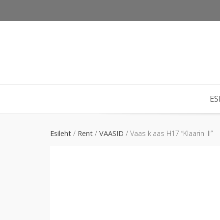
Skip
to
content
ES
Esileht
/
Rent
/
VAASID
/ Vaas klaas H17 “Klaarin III”