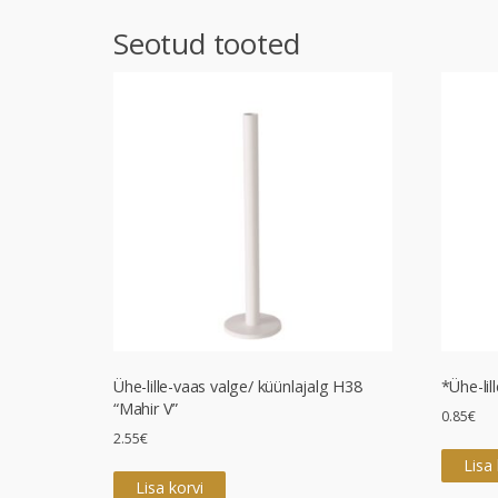
kogus
Seotud tooted
Ühe-lille-vaas valge/ küünlajalg H38
*Ühe-lil
“Mahir V”
0.85
€
2.55
€
Lisa 
Lisa korvi